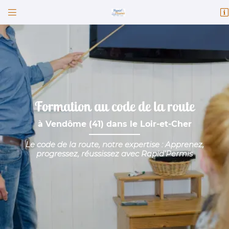


82 Faubourg Chatrain
41100 Vendôme
02 54 77 30 23
Formation au code de la route
à Vendôme (41) dans le Loir-et-Cher
Le code de la route, notre expertise :
Apprenez,
progressez, réussissez avec Rapid’Permis
Adresse email de réception

Code Captcha

Rafraîchir le captcha
