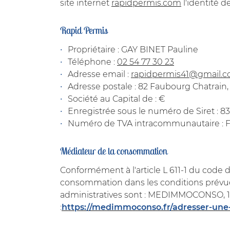
site internet
rapidpermis.com
l'identité d
Code Captcha

Rapid Permis
Rafraîchir le captcha

Propriétaire : GAY BINET Pauline
En cochant cette case, vous consentez à recevoir nos propositions c
Téléphone :
02 54 77 30 23
à l'adresse email indiqué ci-dessus. Vous pouvez vous désinscrire à 
en utilisant
le formulaire de désinscription
Adresse email :
.
Adresse postale : 82 Faubourg Chatrai
Inscription
Société au Capital de : €
Enregistrée sous le numéro de Siret : 
Numéro de TVA intracommunautaire : F
Médiateur de la consommation
Conformément à l'article L 611-1 du code 
consommation dans les conditions prévues
administratives sont : MEDIMMOCONSO, 1 
:
https://medimmoconso.fr/adresser-une