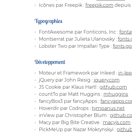
Icônes par Freepik :
freepik.com
depuis
Typographies
FontAwesome par Fonticons, Inc :
font
Montserrat par Julieta Ulanovsky :
fonts
Lobster Two par Impallari Type :
fonts.g
Développement
Moteur et Framework par Inleed :
in-le
jQuery par John Resig :
jquery.com
JS Cookie par Klaus Hartl :
github.com
countTo par Matt Huggins :
mhuggins
fancyBox3 par fancyApps :
fancyapps.c
Hoverdir par Codrops :
tympanus.net
inView par Christopher Blum :
github.c
Macy par Big Bite Creative :
macyjs.com
PickMeUp par Nazar Mokrynskyi :
githu