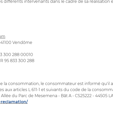
es différents intervenants dans le cadre de sa réalisation e
ommerciales
tout moment
n, 41100 Vendôme
833 300 288 00010
R 95 833 300 288
de la consommation, le consommateur est informé qu'il a l
 aux articles L 611-1 et suivants du code de la consomm
Allée du Parc de Mesemena - Bât A - CS25222 - 44505 LA
-reclamation/