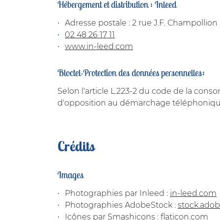
Hébergement et distribution : Inleed
Adresse postale : 2 rue J.F. Champollio
02 48 26 17 11
www.in-leed.com
Bloctel-Protection des données personnelles:
Selon l'article L.223-2 du code de la conso
d'opposition au démarchage téléphonique b
Crédits
Images
Photographies par Inleed :
in-leed.com
Photographies AdobeStock :
stock.ado
Icônes par Smashicons :
flaticon.com