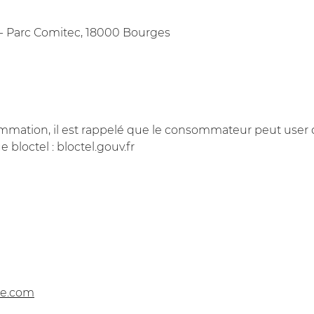
n - Parc Comitec, 18000 Bourges
mmation, il est rappelé que le consommateur peut user de s
loctel : bloctel.gouv.fr
be.com