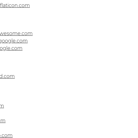
flaticon.com
awesome.com
.google.com
oogle.com
ed.com
om
om
b.com