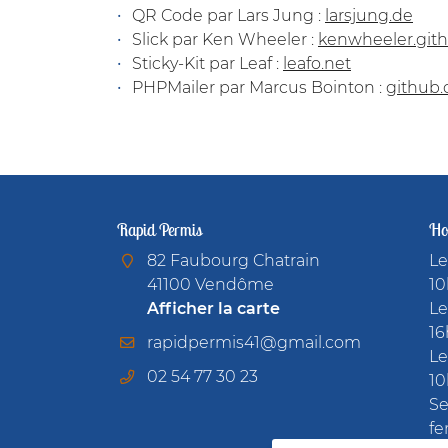
QR Code par Lars Jung :
larsjung.de
Slick par Ken Wheeler :
kenwheeler.gith
Sticky-Kit par Leaf :
leafo.net
PHPMailer par Marcus Bointon :
github
Rapid Permis
Hor
82 Faubourg Chatrain
Le
41100 Vendôme
10
Afficher la carte
Le
16
Le
02 54 77 30 23
10
Se
fe