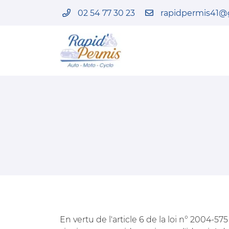
02 54 77 30 23
82 Faubourg Chatrain
41100 Vendôme
02 54 77 30 23
Adresse email de réception

En vertu de l'article 6 de la loi n° 2004-5