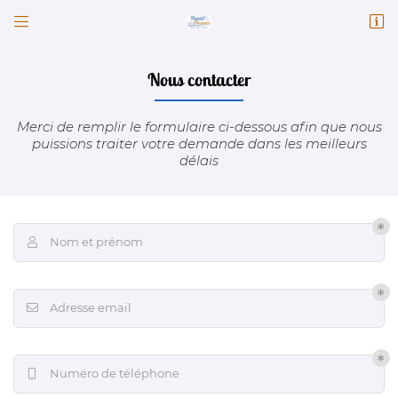


82 Faubourg Chatrain
41100 Vendôme
02 54 77 30 23
Nous contacter
Merci de remplir le formulaire ci-dessous afin que nous
puissions traiter votre demande dans les meilleurs
délais
Nom et prénom

Adresse email de réception

Adresse email

Code Captcha

Rafraîchir le captcha

Numéro de téléphone

En cochant cette case, vous consentez à recevoir nos propositions