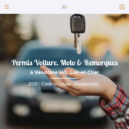


82 Faubourg Chatrain
41100 Vendôme
02 54 77 30 23
Permis Voiture, Moto & Remorques
à Vendôme (41), Loir-et-Cher
BSR - Code la route - Passerelles...
Adresse email de réception

Code Captcha

Rafraîchir le captcha

En cochant cette case, vous consentez à recevoir nos propositions