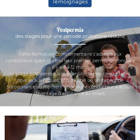
Témoignages
Postpermis
des stages pour une période probatoire réduite
Cette formation complémentaire s'adresse aux
conducteurs ayant obtenu leur premier permis de conduire
il y a 6 à 12 mois,
Le stage post-permis vise à sensibiliser les conducteurs
novices aux risques, afin d’éviter un sentiment de
surconfiance au moment où le jeune conducteur a acquis
davantage d’assurance au volant.