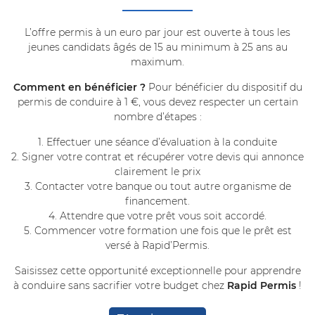
Label
L’offre permis à un euro par jour est ouverte à tous les
jeunes candidats âgés de 15 au minimum à 25 ans au
Galerie
Restez inform
maximum.
Avis
Comment en bénéficier ?
Pour bénéficier du dispositif du
Inscription News
permis de conduire à 1 €, vous devez respecter un certain
Actualités
nombre d’étapes :
Contact
1. Effectuer une séance d’évaluation à la conduite
Rejoignez-nous 
2. Signer votre contrat et récupérer votre devis qui annonce
clairement le prix
3. Contacter votre banque ou tout autre organisme de
financement.
4. Attendre que votre prêt vous soit accordé.
5. Commencer votre formation une fois que le prêt est
versé à Rapid’Permis.
Saisissez cette opportunité exceptionnelle pour apprendre
à conduire sans sacrifier votre budget chez
Rapid Permis
!