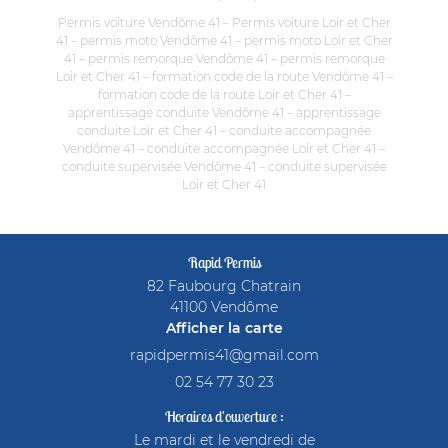
Permis voiture Vendôme 41 – Permis voiture Loir et Cher
41 – permis moto Vendôme 41 – permis moto Loir et Cher
41 – permis remorque Vendôme 41 – permis remorque
Loir et Cher 41 – formation code de la route Vendôme 41 –
formation code de la route Loir et Cher 41 –
apprentissage conduite Vendôme 41 – apprentissage
conduite Loir et Cher 41 – conduite accompagnée
Vendôme 41 – conduite accompagnée Loir et Cher 41 –
conduite supervisée Vendôme 41 – conduite supervisée
Loir et Cher 41
Rapid Permis
82 Faubourg Chatrain
41100 Vendôme
Afficher la carte
02 54 77 30 23
Horaires d'ouverture :
Le mardi et le vendredi de