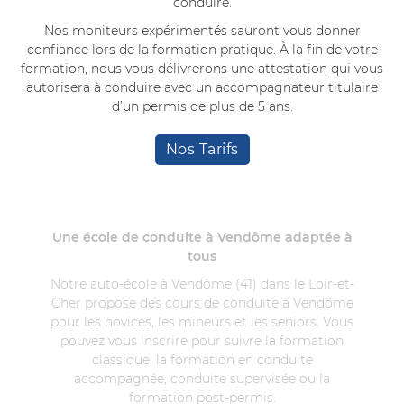
conduire.
Nos moniteurs expérimentés sauront vous donner
confiance lors de la formation pratique. À la fin de votre
formation, nous vous délivrerons une attestation qui vous
autorisera à conduire avec un accompagnateur titulaire
d’un permis de plus de 5 ans.
Nos Tarifs
Une école de conduite à Vendôme adaptée à
tous
Notre auto-école à Vendôme (41) dans le Loir-et-
Cher propose des cours de conduite à Vendôme
pour les novices, les mineurs et les seniors. Vous
pouvez vous inscrire pour suivre la formation
classique, la formation en conduite
accompagnée, conduite supervisée ou la
formation post-permis.