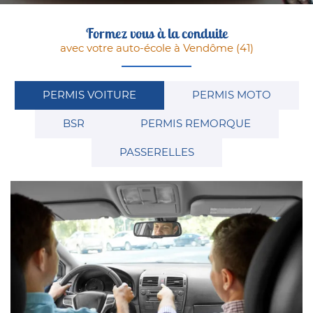
commerciales à l'adresse email indiqué ci-dessus. Vous pouvez vous désinscrire
à tout moment en utilisant
le formulaire de désinscription
.
Formez vous à la conduite
Inscription
avec votre auto-école à Vendôme (41)
PERMIS VOITURE
PERMIS MOTO
BSR
PERMIS REMORQUE
PASSERELLES