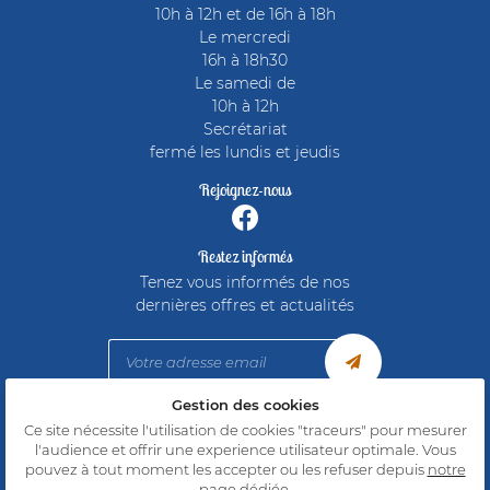
10h à 12h et de 16h à 18h
Le mercredi
16h à 18h30
Le samedi de
10h à 12h
Secrétariat
fermé les lundis et jeudis
Rejoignez-nous
Restez informés
Tenez vous informés de nos
dernières offres et actualités
Gestion des cookies
Ce site nécessite l'utilisation de cookies "traceurs" pour mesurer
Mentions Légales
l'audience et offrir une experience utilisateur optimale. Vous
Conditions générales d'utilisation
pouvez à tout moment les accepter ou les refuser depuis
notre
Politique de confidentialité
Gestion des cookies
page dédiée
.