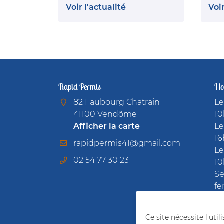
Voir l'actualité
Voir
Rapid Permis
Hor
82 Faubourg Chatrain
Le
41100 Vendôme
10
Afficher la carte
Le
16
Le
02 54 77 30 23
10
Se
fe
Re
Ce site nécessite l'uti