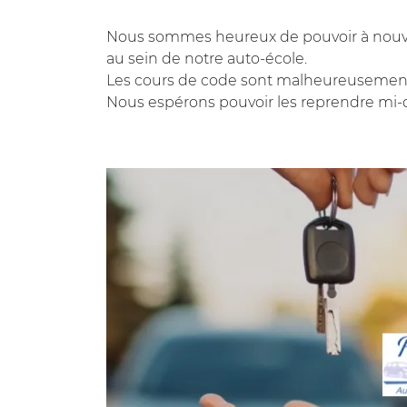
Code Captcha

Nous sommes heureux de pouvoir à nouve
Rafraîchir le captcha

au sein de notre auto-école.
Les cours de code sont malheureusement 
En cochant cette case, vous consentez à recevoir nos propositions c
Nous espérons pouvoir les reprendre mi
à l'adresse email indiqué ci-dessus. Vous pouvez vous désinscrire à 
en utilisant
le formulaire de désinscription
.
Inscription