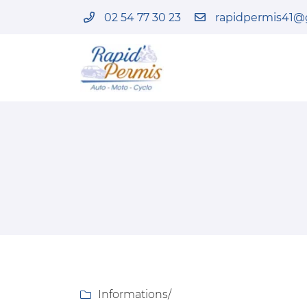
02 54 77 30 23
82 Faubourg Chatrain
41100 Vendôme
02 54 77 30 23
Adresse email de réception

Informations
/
