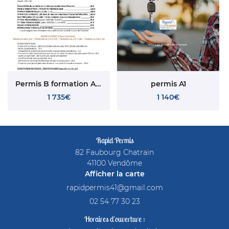
Rejoignez-nous 
Permis B formation AAC
permis A1
1 735€
1 140€
Rapid Permis
82 Faubourg Chatrain
41100 Vendôme
Afficher la carte
02 54 77 30 23
Horaires d'ouverture :