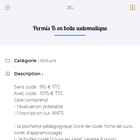


82 Faubourg Chatrain
41100 Vendôme
02 54 77 30 23
Permis B en boite automatique
Catégorie :
Voiture

Description :

Sans code : 915 € TTC
Avec code : 1075 € TTC
Adresse email de réception

Cela comprend :
- l'évaluation préalable
- l'inscription sur ANTS
Code Captcha

- la pochette pédagogique (livre de code, fiche de suivi,
Rafraîchir le captcha

livret d'apprentissage)
(- le forfait code "cours en salle" valable 6 mois)
En cochant cette case, vous consentez à recevoir nos propositions