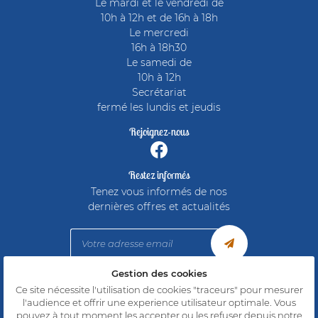
Le mardi et le vendredi de
10h à 12h et de 16h à 18h
Le mercredi
16h à 18h30
Le samedi de
10h à 12h
Secrétariat
fermé les lundis et jeudis
Rejoignez-nous
Restez informés
Tenez vous informés de nos
dernières offres et actualités
Gestion des cookies
Mentions Légales
Ce site nécessite l'utilisation de cookies "traceurs" pour mesurer
Conditions générales d'utilisation
l'audience et offrir une experience utilisateur optimale. Vous
Politique de confidentialité
pouvez à tout moment les accepter ou les refuser depuis
notre