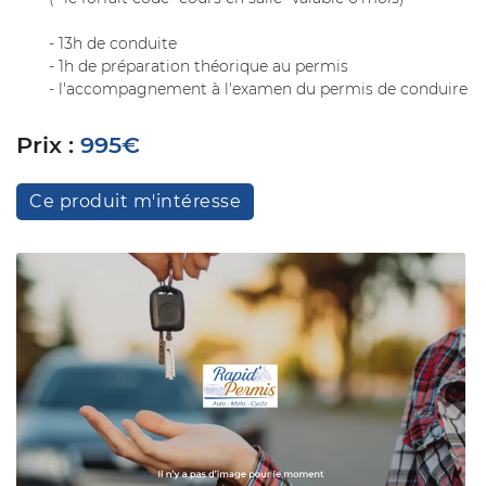
commerciales à l'adresse email indiqué ci-dessus. Vous pouvez vous désinscrire
à tout moment en utilisant
le formulaire de désinscription
.
- 13h de conduite
- 1h de préparation théorique au permis
Inscription
- l'accompagnement à l'examen du permis de conduire
Prix :
995€
Ce produit m'intéresse