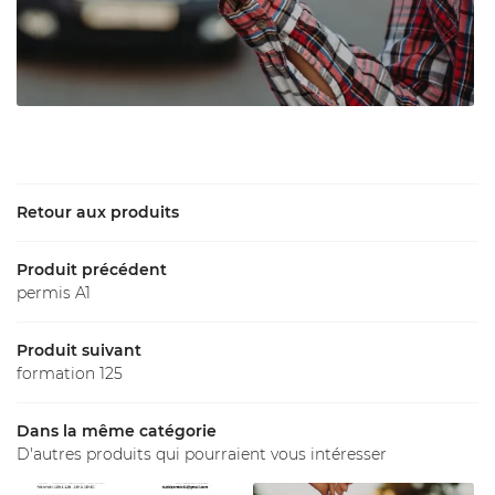
Une question
Accueil
02 54 77 30 
ations - Permis
Retour aux produits
Tarifs
Produit précédent
permis A1
Label
Galerie
Produit suivant
Restez inform
formation 125
Avis
Inscription News
Actualités
Dans la même catégorie
D'autres produits qui pourraient vous intéresser
Contact