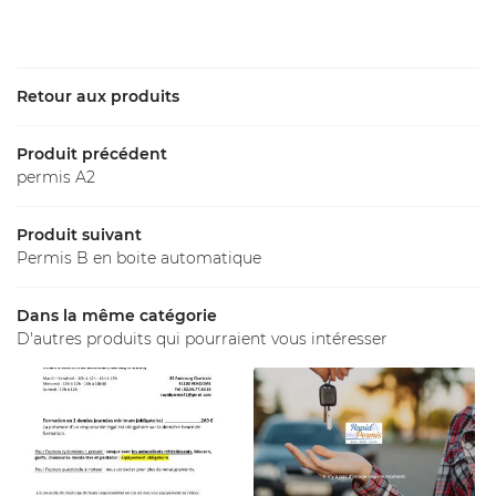
Une question
Retour aux produits
Accueil
02 54 77 30 
ations - Permis
Produit précédent
permis A2
Tarifs
Produit suivant
Label
Permis B en boite automatique
Galerie
Restez inform
Dans la même catégorie
Avis
D'autres produits qui pourraient vous intéresser
Inscription News
Actualités
Contact
Rejoignez-nous 