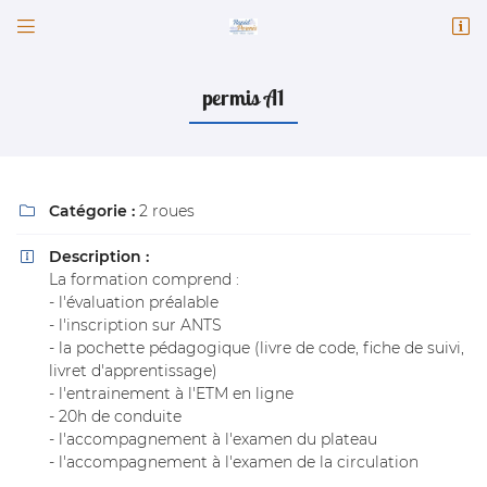


82 Faubourg Chatrain
41100 Vendôme
02 54 77 30 23
permis A1
Catégorie :
2 roues

Description :

La formation comprend :
- l'évaluation préalable
- l'inscription sur ANTS
Adresse email de réception

- la pochette pédagogique (livre de code, fiche de suivi,
livret d'apprentissage)
- l'entrainement à l'ETM en ligne
Code Captcha

- 20h de conduite
- l'accompagnement à l'examen du plateau
Rafraîchir le captcha

- l'accompagnement à l'examen de la circulation
En cochant cette case, vous consentez à recevoir nos propositions